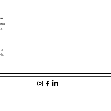
ne
’une
le.
.
 et
 de