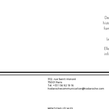
De
his
fam
L
Ell
inf
332, rue Saint-Honoré
75001 Paris
Tél. +33 1 56 92 19 16
hodarochecommunication@hodaroche.com
MENTIONS LÉGALES